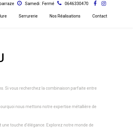
oarraze
Samedi : Fermé
0646330470
ure
Serrurerie
Nos Réalisations
Contact
U
ns. Si vous recherchez la combinaison parfaite entre
t pourquoi nous mettons notre expertise métallière de
nt une touche d'élégance. Explorez notre monde de