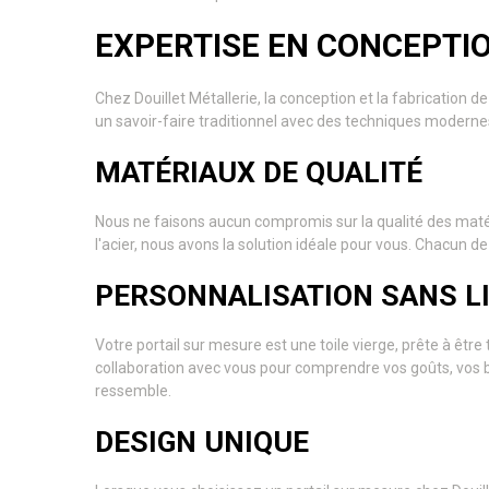
EXPERTISE EN CONCEPTIO
Chez Douillet Métallerie, la conception et la fabrication 
un savoir-faire traditionnel avec des techniques modernes
MATÉRIAUX DE QUALITÉ
Nous ne faisons aucun compromis sur la qualité des matér
l'acier, nous avons la solution idéale pour vous. Chacun d
PERSONNALISATION SANS L
Votre portail sur mesure est une toile vierge, prête à êt
collaboration avec vous pour comprendre vos goûts, vos bes
ressemble.
DESIGN UNIQUE