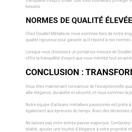
tranquillité d'esprit totale. Que vous souhaitiez protéger 
besoins.
NORMES DE QUALITÉ ÉLEVÉ
Chez Douillet Métallerie, nous sommes fiers de notre eng
qualité rigoureux pour garantir qu'il répond à nos normes d'
Lorsque vous choisissez un portail sur mesure de Douillet
offrir la tranquillité d'esprit que vous méritez tout en amé
CONCLUSION : TRANSFOR
Vous êtes maintenant convaincus de l'exceptionnelle qual
allie élégance, durabilité et sécurité, et nous sommes là p
Notre équipe d'artisans métalliers passionnés est prête à 
également aux épreuves du temps. Avec des décennies d'
Ne laissez pas votre entrée passer inaperçue. Contactez-
réalité, ajouter une touche d'élégance à votre propriété et