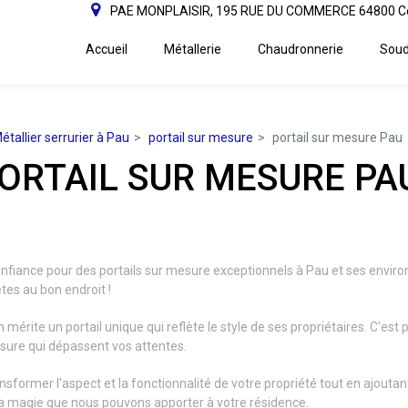
PAE MONPLAISIR, 195 RUE DU COMMERCE 64800 C
Accueil
Métallerie
Chaudronnerie
Soud
étallier serrurier à Pau
portail sur mesure
portail sur mesure Pau
ORTAIL SUR MESURE PA
confiance pour des portails sur mesure exceptionnels à Pau et ses enviro
êtes au bon endroit !
mérite un portail unique qui reflète le style de ses propriétaires. C'es
esure qui dépassent vos attentes.
former l'aspect et la fonctionnalité de votre propriété tout en ajouta
 la magie que nous pouvons apporter à votre résidence.