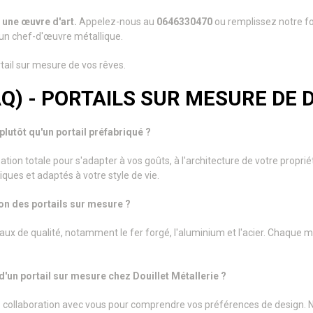
t une œuvre d'art.
Appelez-nous au
0646330470
ou remplissez notre fo
un chef-d'œuvre métallique.
tail sur mesure de vos rêves.
AQ) - PORTAILS SUR MESURE DE 
plutôt qu'un portail préfabriqué ?
tion totale pour s'adapter à vos goûts, à l'architecture de votre proprié
iques et adaptés à votre style de vie.
ion des portails sur mesure ?
x de qualité, notamment le fer forgé, l'aluminium et l'acier. Chaque 
un portail sur mesure chez Douillet Métallerie ?
e collaboration avec vous pour comprendre vos préférences de design. N