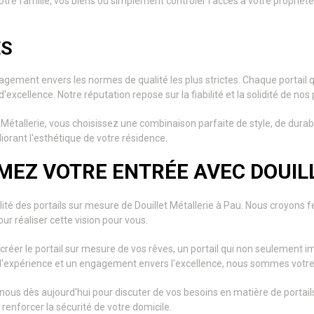
votre famille, vos biens ou simplement contrôler l'accès à votre propriét
ES
agement envers les normes de qualité les plus strictes. Chaque portail
excellence. Notre réputation repose sur la fiabilité et la solidité de nos 
 Métallerie, vous choisissez une combinaison parfaite de style, de dura
liorant l'esthétique de votre résidence.
MEZ VOTRE ENTRÉE AVEC DOUIL
ité des portails sur mesure de Douillet Métallerie à Pau. Nous croyons
our réaliser cette vision pour vous.
créer le portail sur mesure de vos rêves, un portail qui non seulement i
expérience et un engagement envers l'excellence, nous sommes votre 
nous dès aujourd'hui pour discuter de vos besoins en matière de portai
 renforcer la sécurité de votre domicile.