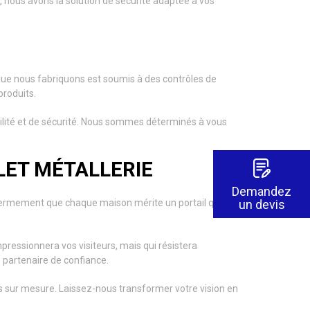
é, nous avons la solution de sécurité adaptée à vos
 que nous fabriquons est soumis à des contrôles de
produits.
bilité et de sécurité. Nous sommes déterminés à vous
LET MÉTALLERIE
Demandez
un devis
 fermement que chaque maison mérite un portail qui
mpressionnera vos visiteurs, mais qui résistera
partenaire de confiance.
ls sur mesure. Laissez-nous transformer votre vision en