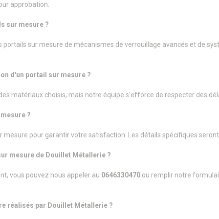
our approbation.
ls sur mesure ?
os portails sur mesure de mécanismes de verrouillage avancés et de sys
ion d'un portail sur mesure ?
es matériaux choisis, mais notre équipe s'efforce de respecter des déla
r mesure ?
r mesure pour garantir votre satisfaction. Les détails spécifiques sero
sur mesure de Douillet Métallerie ?
ent, vous pouvez nous appeler au
0646330470
ou remplir notre formulai
e réalisés par Douillet Métallerie ?