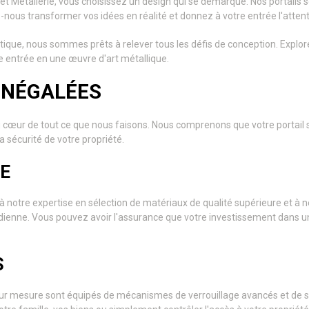
let Métallerie, vous choisissez un design qui se démarque. Nos portails
nous transformer vos idées en réalité et donnez à votre entrée l'attenti
tique, nous sommes prêts à relever tous les défis de conception. Explorez 
ntrée en une œuvre d'art métallique.
 INÉGALÉES
nt au cœur de tout ce que nous faisons. Nous comprenons que votre porta
a sécurité de votre propriété.
E
 à notre expertise en sélection de matériaux de qualité supérieure et à 
tidienne. Vous pouvez avoir l'assurance que votre investissement dans un
S
ls sur mesure sont équipés de mécanismes de verrouillage avancés et de 