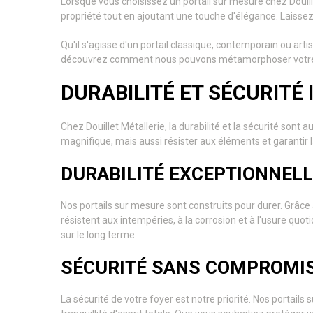
Lorsque vous choisissez un portail sur mesure chez Douil
propriété tout en ajoutant une touche d'élégance. Laissez-
Qu'il s'agisse d'un portail classique, contemporain ou artis
découvrez comment nous pouvons métamorphoser votre e
DURABILITÉ ET SÉCURITÉ
Chez Douillet Métallerie, la durabilité et la sécurité so
magnifique, mais aussi résister aux éléments et garantir l
DURABILITÉ EXCEPTIONNELL
Nos portails sur mesure sont construits pour durer. Grâce
résistent aux intempéries, à la corrosion et à l'usure quo
sur le long terme.
SÉCURITÉ SANS COMPROMI
La sécurité de votre foyer est notre priorité. Nos portai